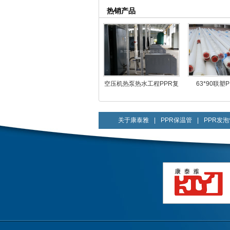
热销产品
空压机热泵热水工程PPR复
63*90联塑
合保温管
关于康泰雅
|
PPR保温管
|
PPR发泡