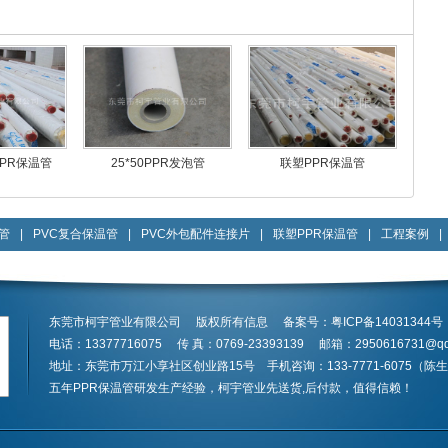
PPR保温管
25*50PPR发泡管
联塑PPR保温管
管
|
PVC复合保温管
|
PVC外包配件连接片
|
联塑PPR保温管
|
工程案例
|
东莞市柯宇管业有限公司 版权所有信息 备案号：
粤ICP备14031344号
电话：13377716075 传 真：0769-23393139 邮箱：
2950616731@q
地址：东莞市万江小享社区创业路15号 手机咨询：133-7771-6075（陈
五年
PPR保温管
研发生产经验，柯宇管业先送货,后付款，值得信赖！