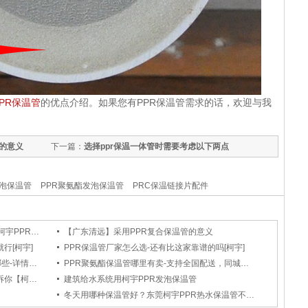
PPR保温管
的优点介绍。如果您有PPR保温管需求的话，欢迎与我
的意义
下一篇：
选择ppr保温一体管时需要考虑以下两点
发泡保温管
PPR聚氨酯发泡保温管
PRC保温链接片配件
【广西柳州】如何让空气能热水更舒适?柯宇PPR复合发泡管给出答案
【广东清远】采用PPR复合保温管的意义
行[柯宇]
PPR保温管厂家怎么选-还有比这家靠谱的吗[柯宇]
广东PPR复合发泡管施工作业的要求有哪些-详情了解[柯宇]
PPR聚氨酯保温管哪里有卖-支持全国配送，同城当天达「柯宇」
昆明PPR复合保温管哪家好-实力厂家告诉你【柯宇管业】
建筑给水系统用柯宇PPR发泡保温管
冬天用哪种保温管好？东莞柯宇PPR热水保温管不仅保温节能，还耐用