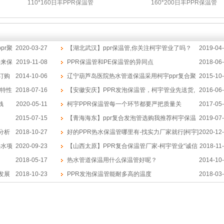
110*160日丰PPR保温管
160*200日丰PPR保温管
pr聚
2020-03-27
【湖北武汉】ppr保温管,你关注柯宇管业了吗？
2019-04
样来保
2019-11-08
PPR保温管和PE保温管的异同点
2018-06
订购
2014-10-06
辽宁葫芦岛医院热水管道保温采用柯宇ppr复合聚
2015-10
的特性
2018-07-16
氨酯保温管
【安徽安庆】PPR发泡保温管，柯宇管业先送货,
2016-06
钱
2020-05-11
后付款
柯宇PPR保温管每一个环节都要严把质量关
2017-05
2015-07-15
【青海海东】ppr复合发泡管选购我推荐柯宇保温
2019-07
分析
2018-10-27
管厂家
好的PPR热水保温管哪里有-找实力厂家就行[柯宇]
2020-12
热水项
2020-09-23
【山西太原】PPR复合保温管厂家-柯宇管业“诚信
2018-11
2018-05-17
天下”
热水管道保温用什么保温管好呢？
2014-10
发展
2018-10-23
PPR发泡保温管能耐多高的温度
2018-03