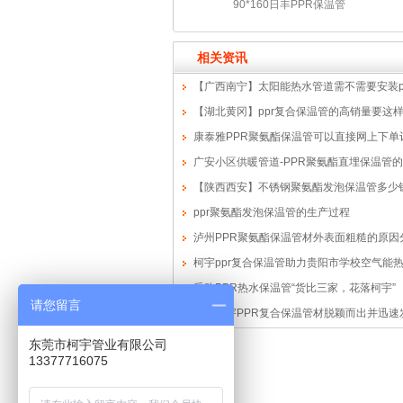
90*160日丰PPR保温管
相关资讯
【广西南宁】太阳能热水管道需不需要安装p
氨酯保温管?
【湖北黄冈】ppr复合保温管的高销量要这
护
康泰雅PPR聚氨酯保温管可以直接网上下单
啦
广安小区供暖管道-PPR聚氨酯直埋保温管
【陕西西安】不锈钢聚氨酯发泡保温管多少
ppr聚氨酯发泡保温管的生产过程
泸州PPR聚氨酯保温管材外表面粗糙的原因
柯宇ppr复合保温管助力贵阳市学校空气能
目，保温节能还省钱！
采购PPR热水保温管“货比三家，花落柯宇”
请您留言
东莞柯宇PPR复合保温管材脱颖而出并迅速
东莞市柯宇管业有限公司
13377716075