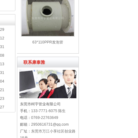
-29
-12
63*110PPR发泡管
-31
-08
联系康泰雅
-13
-31
-04
-21
-23
东莞市柯宇管业有限公司
-27
手机：
133-7771-6075 陈生
电话：
0769-22763649
邮箱：
2950616731@qq.com
厂址：
东莞市万江小享社区创业路